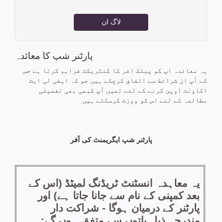
لاگ ان
پارٹنر شپ کا معائدہ
یہ معائدہ اپ کو پبلک افر کا کنٹریکٹ فراہم کرتا ہے جس
کے آپ ان شرائط سے اتفاق کرچکے ہیں جو کہ ایفی لی ایٹ
اکاونٹ اوپن کرنے کے لئے تھیں آپ کبھی بھی تفصیلی
مطالعہ کے لئے اس کو ووزٹ کرسکتے ہیں
پارٹنر شپ ایگریمنٹ کی آفر