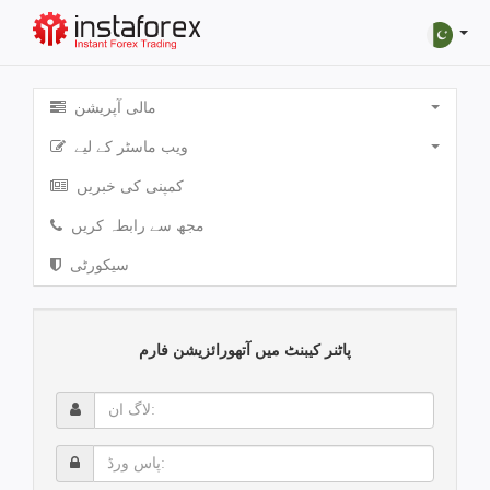
مالی آپریشن
ویب ماسٹر کے لیے
کمپنی کی خبریں
مجھ سے رابطہ کریں
سیکورٹی
پاٹنر کیبنٹ میں آتھورائزیشن فارم
لاگ
ان:
پاس
ورڈ: