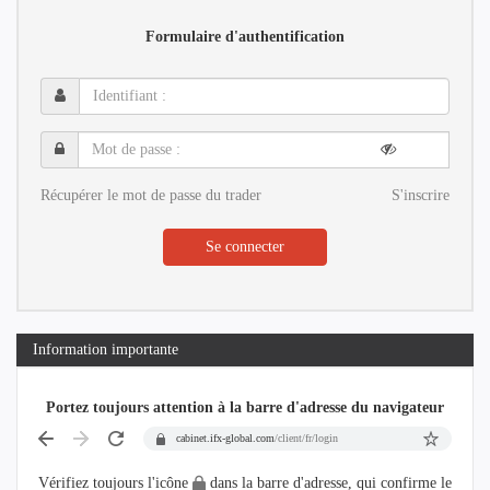
Formulaire d'authentification
Identifiant
:
Mot
de
passe
Récupérer le mot de passe du trader
S'inscrire
:
Se connecter
Information importante
Portez toujours attention à la barre d'adresse du navigateur
cabinet.ifx-global.com
/client/fr/login
Vérifiez toujours l'icône
dans la barre d'adresse, qui confirme le