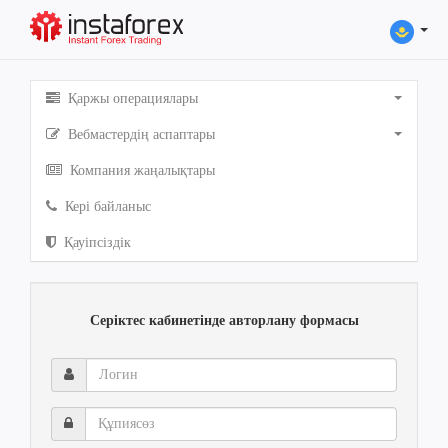
Қаржы операциялары
Вебмастердің аспаптары
Компания жаңалықтары
Кері байланыс
Қауіпсіздік
Серіктес кабинетінде авторлану формасы
Логин
Құпиясөз