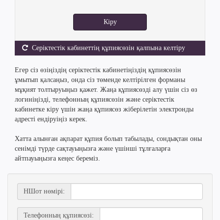
Кіру
Серіктестік кабинеттің құпиясөзін қалпына келтіру
Егер сіз өзіңіздің серіктестік кабинетіңіздің құпиясөзін
ұмытып қалсаңыз, онда сіз төменде келтірілген форманы
мұқият толтыруыңыз қажет. Жаңа құпиясөзді алу үшін сіз өз
логиніңізді, телефонның құпиясөзін және серіктестік
кабинетке кіру үшін жаңа құпиясөз жіберілетін электронды
адресті ендіруіңіз керек.
Хатта алынған ақпарат құпия болып табылады, сондықтан оны
сенімді түрде сақтауыңызға және үшінші тұлғаларға
айтпауыңызға кеңес береміз.
НШот нөмірі:
Телефонның құпиясөзі: